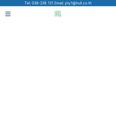
Tel: 038-238 131 Email: pty1@hull.co.th